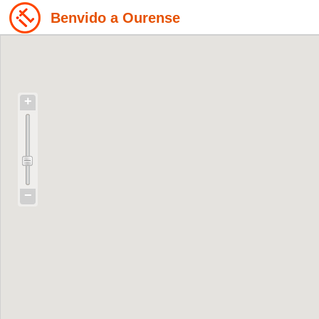
Benvido a Ourense
+
−