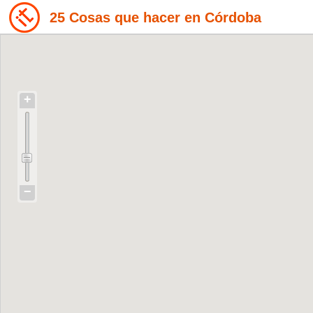
25 Cosas que hacer en Córdoba
+
−