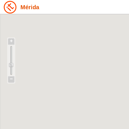
Mérida
+
−