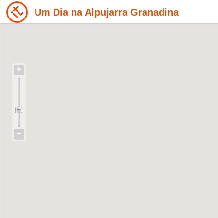
Um Dia na Alpujarra Granadina
+
−