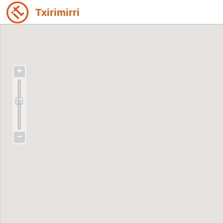
Txirimirri
+
−