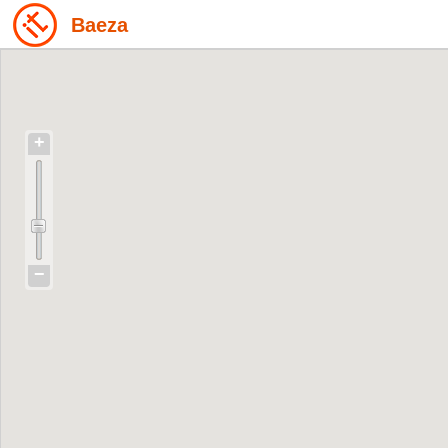
Baeza
+
−