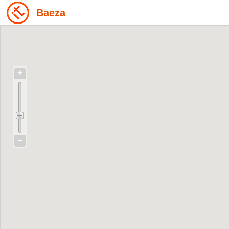
Baeza
+
−