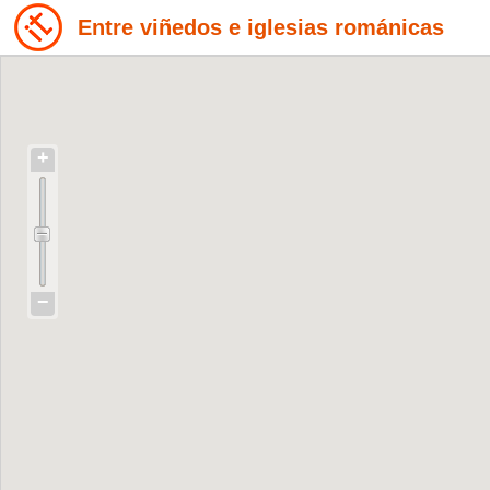
Entre viñedos e iglesias románicas
+
−