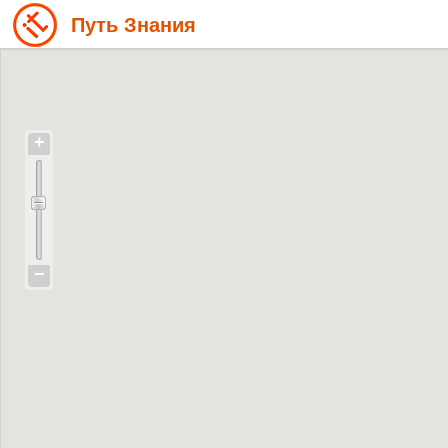
Путь Знания
+
−