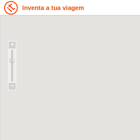
Inventa a tua viagem
+
−