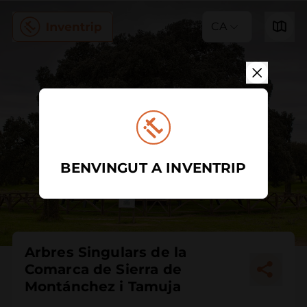
CA
BENVINGUT A INVENTRIP
Arbres Singulars de la
Comarca de Sierra de
Montánchez i Tamuja