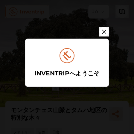
JA
INVENTRIPへようこそ
モンタンチェス山脈とタムハ地区の
特別な木々
ファミリー
自然
田舎