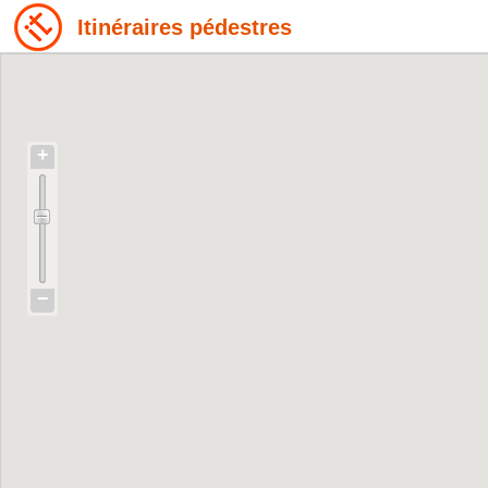
Itinéraires pédestres
+
−