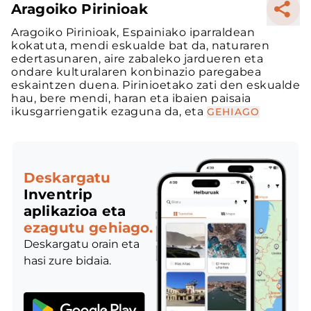
Aragoiko Pirinioak
Aragoiko Pirinioak, Espainiako iparraldean
kokatuta, mendi eskualde bat da, naturaren
edertasunaren, aire zabaleko jardueren eta
ondare kulturalaren konbinazio paregabea
eskaintzen duena. Pirinioetako zati den eskualde
hau, bere mendi, haran eta ibaien paisaia
ikusgarriengatik ezaguna da, eta
GEHIAGO
Deskargatu
Inventrip
aplikazioa eta
ezagutu gehiago.
Deskargatu orain eta
hasi zure bidaia.