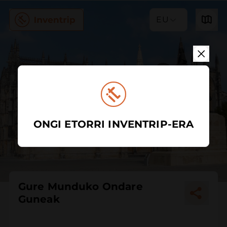
EU
ONGI ETORRI INVENTRIP-ERA
Gure Munduko Ondare
Guneak