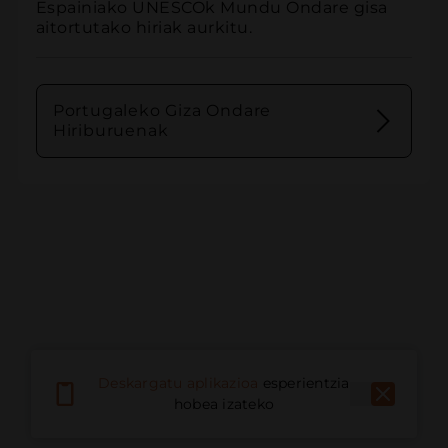
Espainiako UNESCOk Mundu Ondare gisa 
aitortutako hiriak aurkitu.
Portugaleko Giza Ondare
Hiriburuenak
Deskargatu aplikazioa
esperientzia
hobea izateko