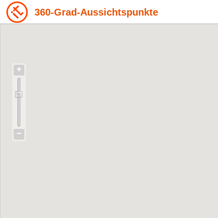
360-Grad-Aussichtspunkte
+
−