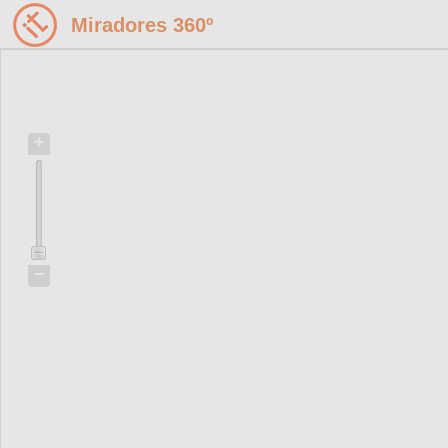
Miradores 360º
+
−