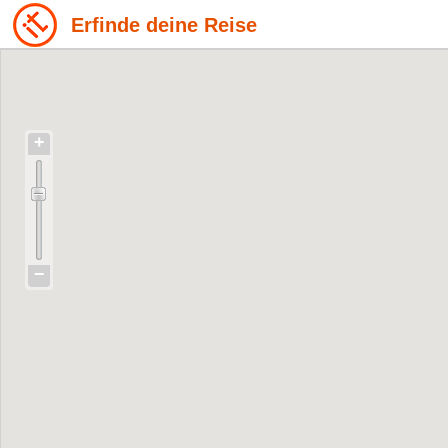
Erfinde deine Reise
+
−