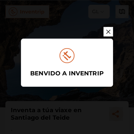
GL
BENVIDO A INVENTRIP
Inventa a túa viaxe en
Santiago del Teide
-