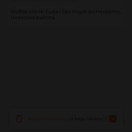
Dođite otkriti čuda i čari Angra do Heroísmo, 
Unescova baština.
Preuzmi aplikaciju
za bolje iskustvo