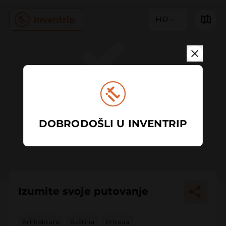
HR
DOBRODOŠLI U INVENTRIP
Izumite svoje putovanje
Arhitektura
Baština
Priroda