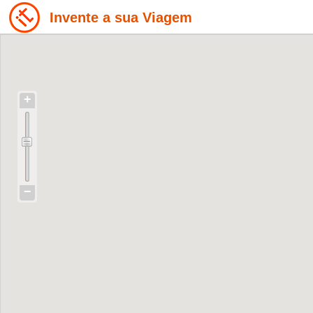
Invente a sua Viagem
+
−