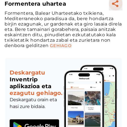
Formentera uhartea
Formentera, Balear Uharteetako txikiena,
Mediterraneoko paradisua da, bere hondartza
birjin ezagunak, ur gardenak eta giro lasaia direla
eta. Bere tamainari gorabehera, paisaia anitzak
eskaintzen ditu, pinudietan ezkutatutako kala
txikietatik hondartza zabal eta zurietara non
denbora gelditzen
GEHIAGO
Deskargatu
Inventrip
aplikazioa eta
ezagutu gehiago.
Deskargatu orain eta
hasi zure bidaia.