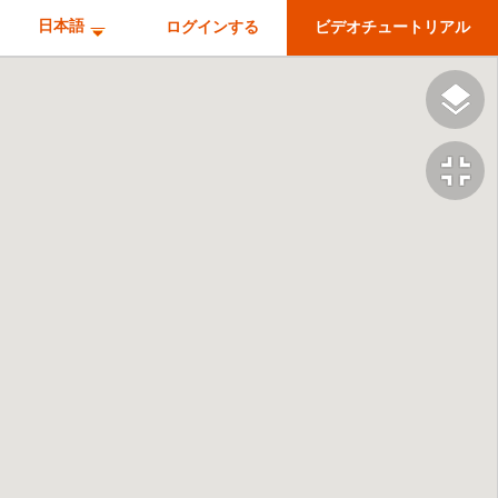
日本語
ログインする
ビデオチュートリアル
fullscreen_exit