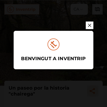
CA
BENVINGUT A INVENTRIP
Un paseo por la historia
"chairega"