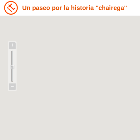
Un paseo por la historia "chairega"
+
−