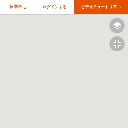
日本語
ログインする
ビデオチュートリアル
fullscreen_exit