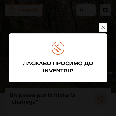
UK
ЛАСКАВО ПРОСИМО ДО
INVENTRIP
Un paseo por la historia
"chairega"