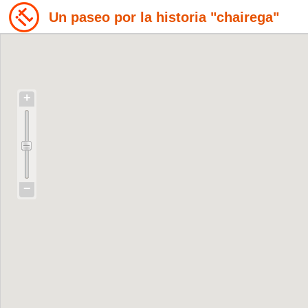
Un paseo por la historia "chairega"
+
−