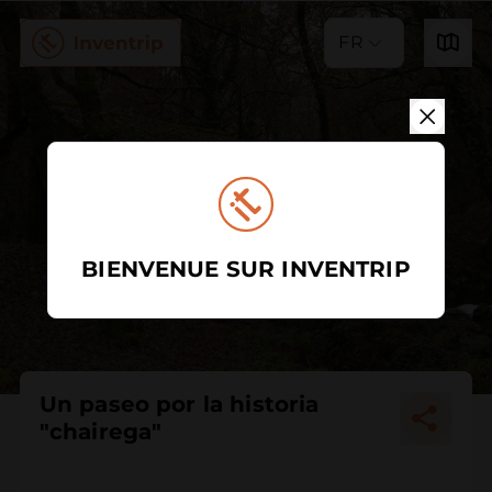
FR
BIENVENUE SUR INVENTRIP
Un paseo por la historia
"chairega"